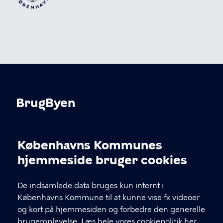
BrugByen
Københavns Kommune, Kultur-, Fritids- og
Borgerserviceforvaltningen
Københavns Kommunes
Cookieindstillinger
hjemmeside bruger cookies
KONTAKT
De indsamlede data bruges kun internt i
Nyropsgade 1, 3. sal, 1602 København V
Københavns Kommune til at kunne vise fx videoer
og kort på hjemmesiden og forbedre den generelle
brugbyen@kk.dk
brugeroplevelse.
Læs hele vores cookiepolitik her