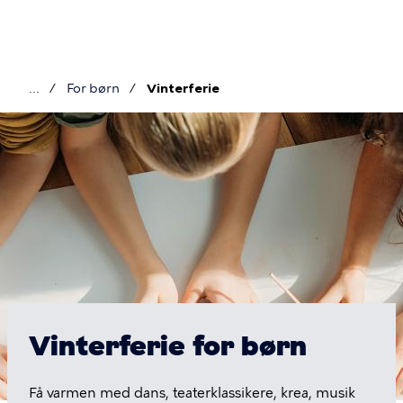
Gå
til
hovedindhold
For børn
Vinterferie
Brødkrumme
Vinterferie
Vinterferie for børn
Få varmen med dans, teaterklassikere, krea, musik