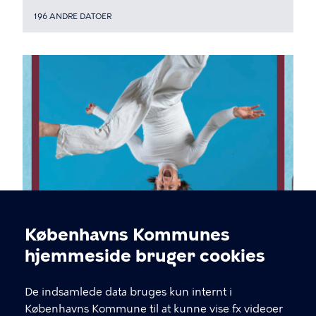
196 ANDRE DATOER
VED BØRNEKULTURHUSET SOKKELUNDLILLE
Københavns Kommunes
Engleagtig – Forestilling ved
Cookieindstillinger
hjemmeside bruger cookies
Cirkusvognen
De indsamlede data bruges kun internt i
Københavns Kommune til at kunne vise fx videoer