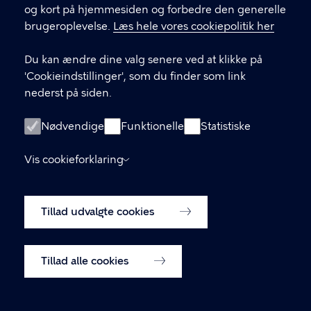
og kort på hjemmesiden og forbedre den generelle
Tor. 06. aug. 2026 Kl. 13 - 13.45
brugeroplevelse.
Læs hele vores cookiepolitik her
Du kan ændre dine valg senere ved at klikke på
'Cookieindstillinger', som du finder som link
nederst på siden.
Nødvendige
Funktionelle
Statistiske
Vis cookieforklaring
Tillad udvalgte cookies
KULTURHUSET ISLANDS BRYGGE, UNDERGRUNDEN
Fars Legestue
Tillad alle cookies