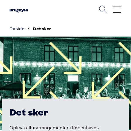
Gå
til
BrugByen
hovedindhold
Forside
Det sker
Brødkrumme
Det
sker
Det sker
Oplev kulturarrangementer i Københavns