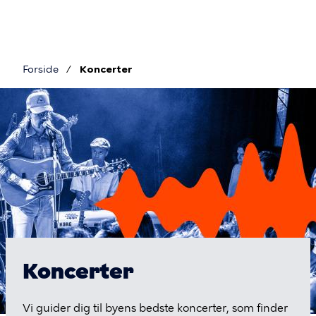
Gå
til
hovedindhold
Forside
Koncerter
Brødkrumme
Koncerter
Koncerter
Vi guider dig til byens bedste koncerter, som finder