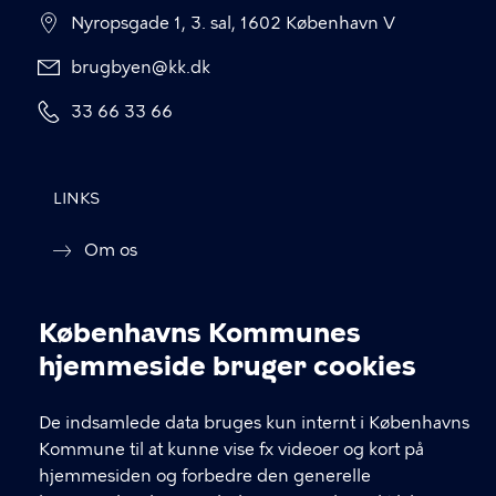
Nyropsgade 1, 3. sal, 1602 København V
brugbyen@kk.dk
33 66 33 66
LINKS
Om os
Nyhedsbrev
Københavns Kommunes
Tilgængelighedserklæring
Cookieindstillinger
hjemmeside bruger cookies
Cookiepolitik
De indsamlede data bruges kun internt i Københavns
Cookieindstillinger
Kommune til at kunne vise fx videoer og kort på
hjemmesiden og forbedre den generelle