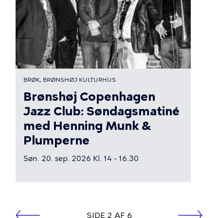
BRØK, BRØNSHØJ KULTURHUS
Brønshøj Copenhagen
Jazz Club: Søndagsmatiné
med Henning Munk &
Plumperne
Søn. 20. sep. 2026 Kl. 14 - 16.30
side
SIDE 2 AF 6
Forrige
Næste
Sideinddeling