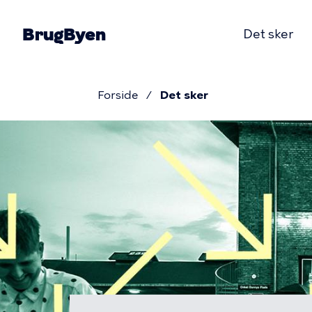
Gå
til
BrugByen
Det sker
hovedindhold
Primær
Forside
Det sker
navigati
Brødkru
Det
sker