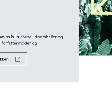
avns kulturhuse, idrætshaller og
til forfattermøder og
akken